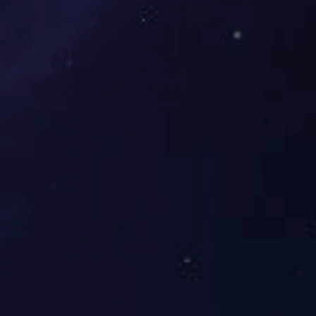
山东省生产经营单位安全生产主体责
东、高管、各项目部经理、科室
中华人民共和国安全生产法（202
议并做工作报告，公司安全负
[推荐]安全生产法
山东省生产经营单位安全生产主
金属非金属矿山禁止使用的设备
吊装成功！
非煤矿山企业安全生产十条规定
《建筑施工安全生产标准化考评