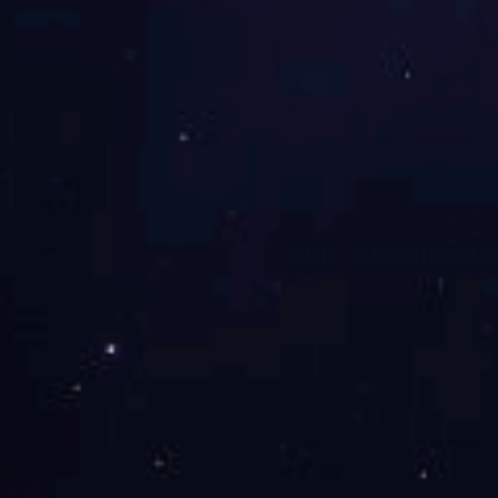
友情链接：
烟台鑫蓬矿山
|
烟台矿山
| | | | | | | |
九游体育(NineGameSports)官方网站
九游娱乐
公司简介
九游娱乐
领导致辞
行业动态
组织结构
安全生产