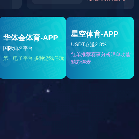
的应用领域
(NineGameSports)官方网站 跟踪国际前沿技术的发展，关注目
及客户的需求，通过与国内外上下游专业厂商建立长久互惠互利
作关系……
海黄金每日报表