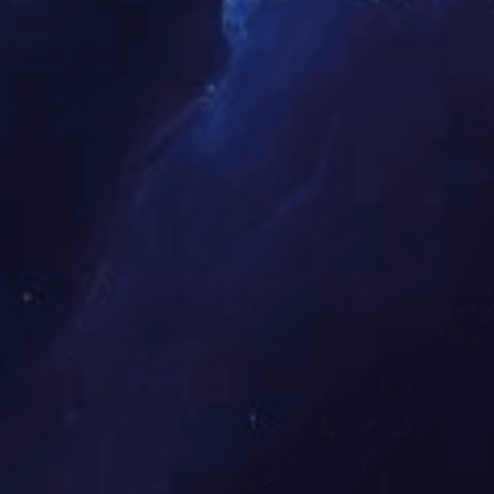
生产设施
九游娱乐
NEWS CENTER
诚信为本 质量至上 安全高效 共同发展